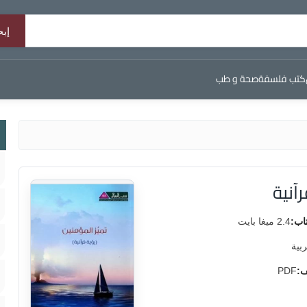
كتب فلسفة
صحة و طب
آنية
اب:
2.4 ميغا بايت
ربية
ف:
PDF