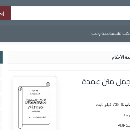
كتب فلسفة
صحة و طب
ة الأحكام
وجمل متن عمدة
اب:
738.6 كيلو بايت
ربية
ف:
PDF