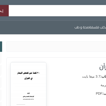
كتب فلسفة
صحة و طب
آن
اب:
3.7 ميغا بايت
ربية
ف:
PDF