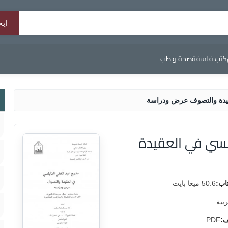
كتب فلسفة
صحة و طب
عقيدة والتصوف عرض ودراسة
لسي في العقيدة
اب:
50.6 ميغا بايت
ربية
ف:
PDF