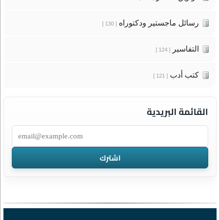
رسائل ماجستير ودكتوراه
[ 130 ]
التفاسير
[ 124 ]
كتب أدب
[ 121 ]
القائمة البريدية