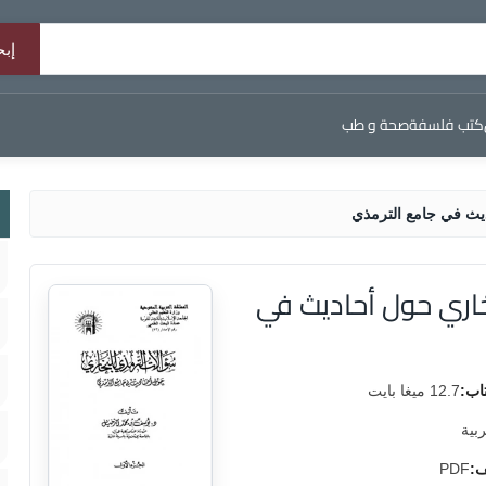
كتب فلسفة
صحة و طب
يث في جامع الترمذي
اري حول أحاديث في
اب:
12.7 ميغا بايت
ربية
ف:
PDF