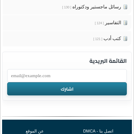
رسائل ماجستير ودكتوراه
[ 130 ]
التفاسير
[ 124 ]
كتب أدب
[ 121 ]
القائمة البريدية
اتصل بنا - DMCA
عن الموقع