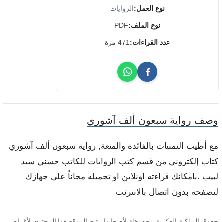
نوع العمل:
الروايات
نوع الملف:
PDF
عدد القراءات:
471 مرة
وصف رواية سبعون ألف آشوري
مع أطيب التمنيات بالفائدة والمتعة, رواية سبعون ألف آشوري
كتاب إلكتروني من قسم كتب الروايات للكاتب حسني سيد
لبيب .بامكانك قراءته اونلاين او تحميله مجاناً على جهازك
لتصفحه بدون اتصال بالانترنت
حقوق الملكية الفكرية محفوظة لأصحابها. يتيح الموقع هذا المحتوى لأغراض