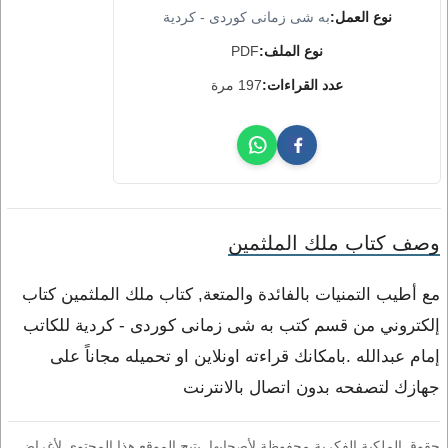
نوع العمل:
به شى زمانى كوردى - كردية
نوع الملف:
PDF
عدد القراءات:
197 مرة
وصف كتاب ملك الملثمين
مع أطيب التمنيات بالفائدة والمتعة, كتاب ملك الملثمين كتاب
إلكتروني من قسم كتب به شى زمانى كوردى - كردية للكاتب
إمام عبدالله .بامكانك قراءته اونلاين او تحميله مجاناً على
جهازك لتصفحه بدون اتصال بالانترنت
حقوق الملكية الفكرية محفوظة لأصحابها. يتيح الموقع هذا المحتوى لأغراض