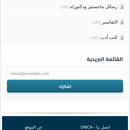
رسائل ماجستير ودكتوراه
[ 130 ]
التفاسير
[ 124 ]
كتب أدب
[ 121 ]
القائمة البريدية
اتصل بنا - DMCA
عن الموقع