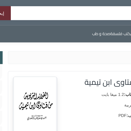
كتب فلسفة
صحة و طب
تاوى ابن تيمية
اب:
1.2 ميغا بايت
ربية
ف:
PDF