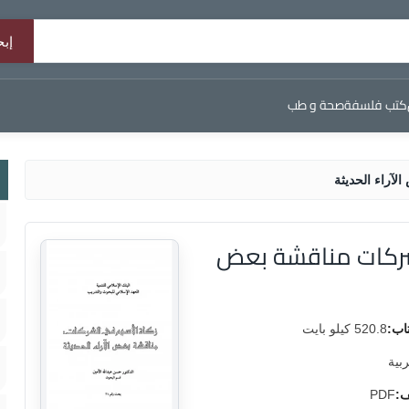
كتب فلسفة
صحة و طب
آراء الحديثة
شركات مناقشة بعض
اب:
520.8 كيلو بايت
ربية
ف:
PDF