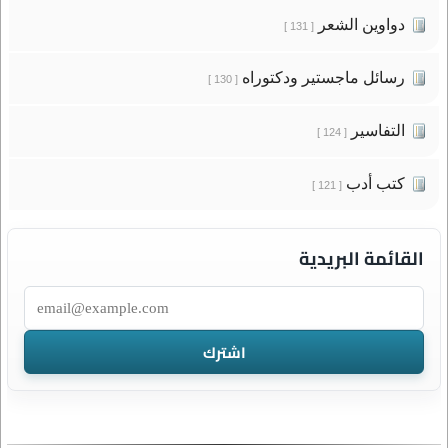
دواوين الشعر
[ 131 ]
رسائل ماجستير ودكتوراه
[ 130 ]
التفاسير
[ 124 ]
كتب أدب
[ 121 ]
القائمة البريدية