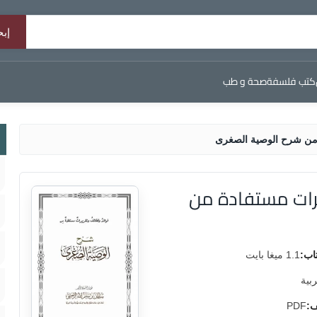
كتب فلسفة
صحة و طب
 من شرح الوصية الصغرى
رات مستفادة من
اب:
1.1 ميغا بايت
ربية
ف:
PDF