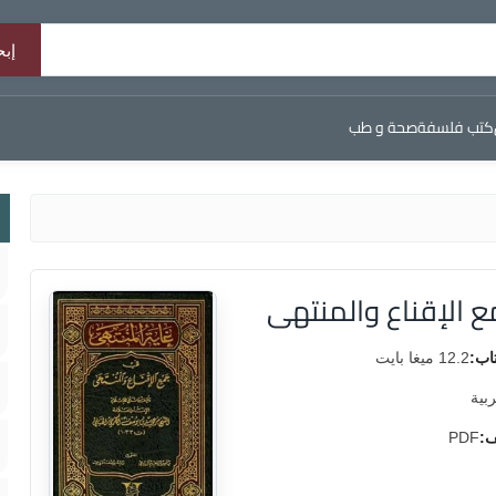
كتب فلسفة
صحة و طب
 الإقناع والمنتهى
اب:
12.2 ميغا بايت
ربية
ف:
PDF