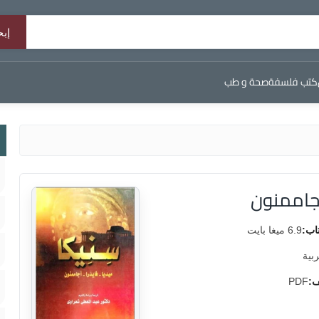
كتب فلسفة
صحة و طب
أجاممنون
اب:
6.9 ميغا بايت
ربية
ف:
PDF