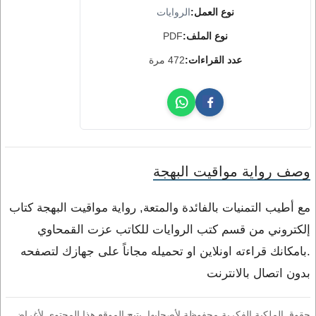
نوع العمل:
الروايات
نوع الملف:
PDF
عدد القراءات:
472 مرة
وصف رواية مواقيت البهجة
مع أطيب التمنيات بالفائدة والمتعة, رواية مواقيت البهجة كتاب
إلكتروني من قسم كتب الروايات للكاتب عزت القمحاوي
.بامكانك قراءته اونلاين او تحميله مجاناً على جهازك لتصفحه
بدون اتصال بالانترنت
حقوق الملكية الفكرية محفوظة لأصحابها. يتيح الموقع هذا المحتوى لأغراض