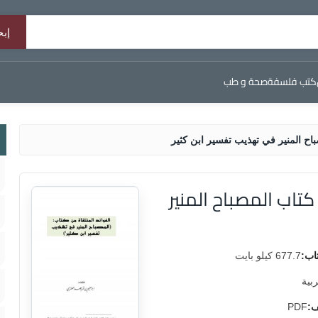
كتب فلسفة
صحة و طب
باح المنير في تهذيب تفسير ابن كثير
كتاب المصباح المنير
اب:
677.7 كيلو بايت
ربية
ف:
PDF