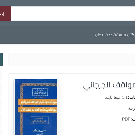
كتب فلسفة
صحة و طب
مواقف للجرجاني
اب:
1.1 ميغا بايت
ربية
ف:
PDF