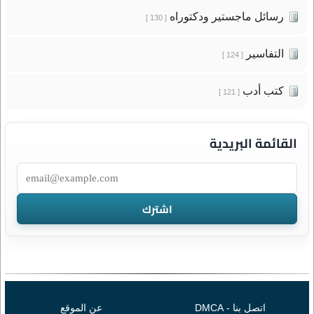
رسائل ماجستير ودكتوراه
[ 130 ]
التفاسير
[ 124 ]
كتب أدب
[ 121 ]
القائمة البريدية
اتصل بنا - DMCA
عن الموقع