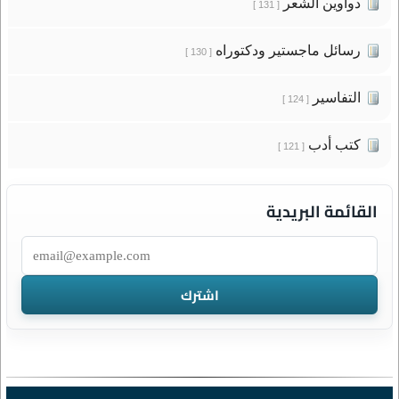
دواوين الشعر
[ 131 ]
رسائل ماجستير ودكتوراه
[ 130 ]
التفاسير
[ 124 ]
كتب أدب
[ 121 ]
القائمة البريدية