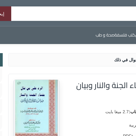
كتب فلسفة
صحة و طب
أقوال في ذلك
الجنة والنار وبيان
اب:
2.7 ميغا بايت
ربية