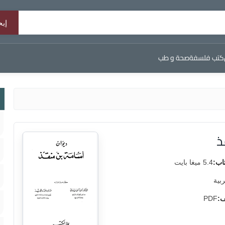
كتب فلسفة
صحة و طب
ذ
اب:
5.4 ميغا بايت
ربية
ف:
PDF