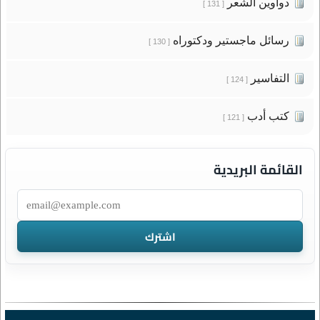
دواوين الشعر
[ 131 ]
رسائل ماجستير ودكتوراه
[ 130 ]
التفاسير
[ 124 ]
كتب أدب
[ 121 ]
القائمة البريدية