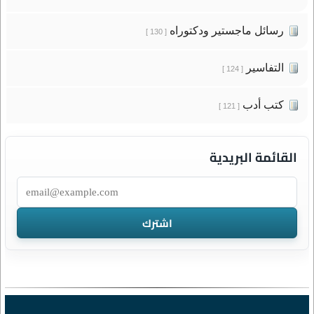
رسائل ماجستير ودكتوراه
[ 130 ]
التفاسير
[ 124 ]
كتب أدب
[ 121 ]
القائمة البريدية