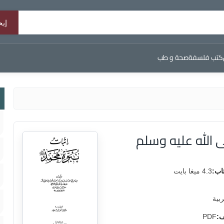
كتب فلسفة
صحة و طب
 الله عليه وسلم
اب:
4.3 ميغا بايت
ربية
ف:
PDF