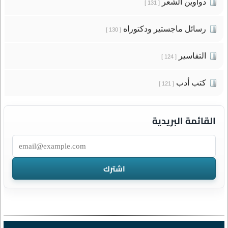
دواوين الشعر
[ 131 ]
رسائل ماجستير ودكتوراه
[ 130 ]
التفاسير
[ 124 ]
كتب أدب
[ 121 ]
القائمة البريدية