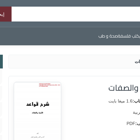
كتب فلسفة
صحة و طب
ات
 والصفات
اب:
1.6 ميغا بايت
ربية
ف:
PDF