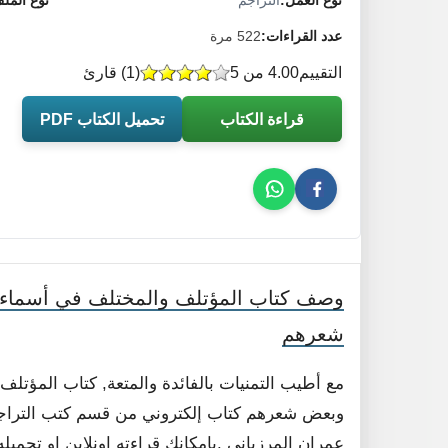
نوع العمل:
التراجم
نوع المل
عدد القراءات:
522 مرة
التقييم
4.00 من 5
(
1
) قارئ
قراءة الكتاب
تحميل الكتاب PDF
وصف كتاب المؤتلف والمختلف في أسماء ا
شعرهم
مع أطيب التمنيات بالفائدة والمتعة, كتاب المؤتلف
وبعض شعرهم كتاب إلكتروني من قسم كتب التراجم
عمران المرزباني .بامكانك قراءته اونلاين او تحميل