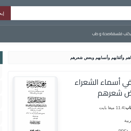
كتب فلسفة
صحة و طب
هم وألقابهم وأنسابهم وبعض شعرهم
ي أسماء الشعراء
عض شعرهم
اب:
11.4 ميغا بايت
ربية