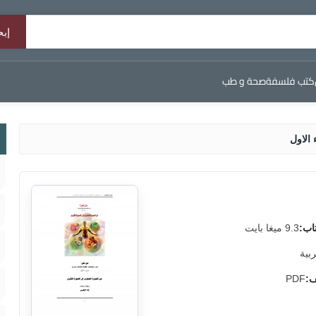
كتب فلسفة
صحة و طب
الاول
اب:
9.3 ميغا بايت
ربية
ف:
PDF