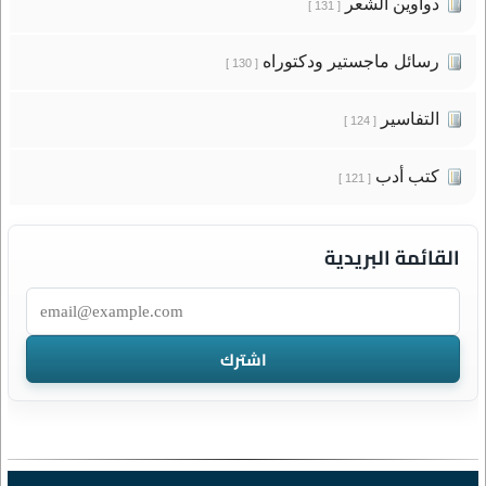
دواوين الشعر
[ 131 ]
رسائل ماجستير ودكتوراه
[ 130 ]
التفاسير
[ 124 ]
كتب أدب
[ 121 ]
القائمة البريدية