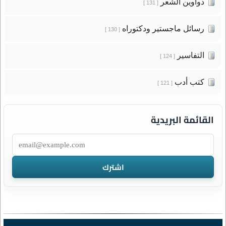
دواوين الشعر
[ 131 ]
رسائل ماجستير ودكتوراه
[ 130 ]
التفاسير
[ 124 ]
كتب أدب
[ 121 ]
القائمة البريدية