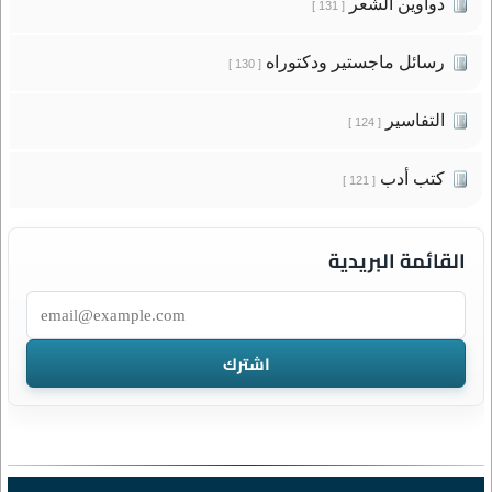
دواوين الشعر
[ 131 ]
رسائل ماجستير ودكتوراه
[ 130 ]
التفاسير
[ 124 ]
كتب أدب
[ 121 ]
القائمة البريدية