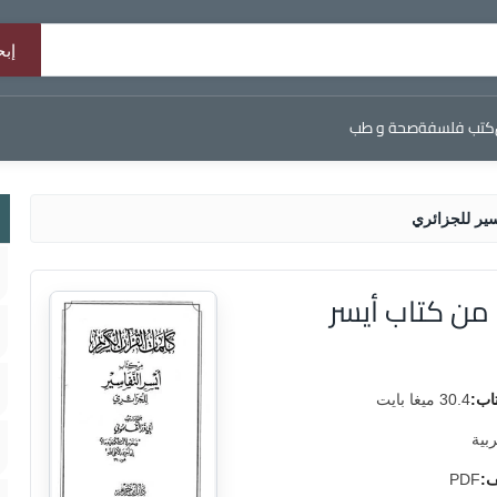
كتب فلسفة
صحة و طب
سير للجزائري
 من كتاب أيسر
اب:
30.4 ميغا بايت
ربية
ف:
PDF