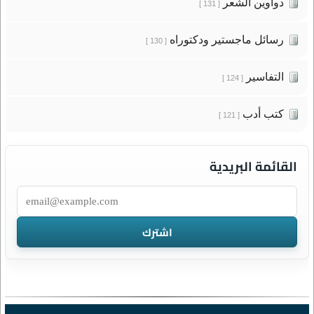
دواوين الشعر
[ 131 ]
رسائل ماجستير ودكتوراه
[ 130 ]
التفاسير
[ 124 ]
كتب أدب
[ 121 ]
القائمة البريدية