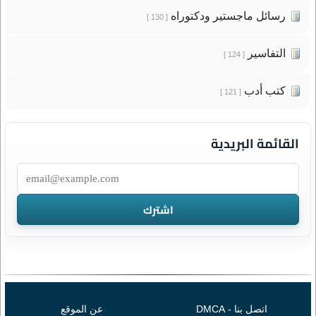
رسائل ماجستير ودكتوراه
[ 130 ]
التفاسير
[ 124 ]
كتب أدب
[ 121 ]
القائمة البريدية
اتصل بنا - DMCA
عن الموقع