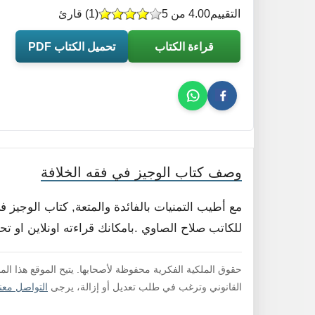
التقييم
4.00 من 5
(
1
) قارئ
قراءة الكتاب
تحميل الكتاب PDF
وصف كتاب الوجيز في فقه الخلافة
مع أطيب التمنيات بالفائدة والمتعة, كتاب الوجيز
للكاتب صلاح الصاوي .بامكانك قراءته اونلاين او ت
حقوق الملكية الفكرية محفوظة لأصحابها. يتيح الموقع هذا ال
القانوني وترغب في طلب تعديل أو إزالة، يرجى
التواصل معنا