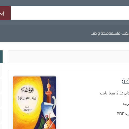
كتب فلسفة
صحة و طب
فة
اب:
2.1 ميغا بايت
ربية
ف:
PDF