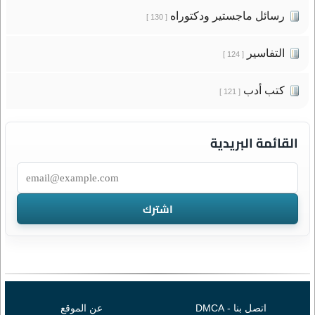
رسائل ماجستير ودكتوراه
[ 130 ]
التفاسير
[ 124 ]
كتب أدب
[ 121 ]
القائمة البريدية
اتصل بنا - DMCA
عن الموقع