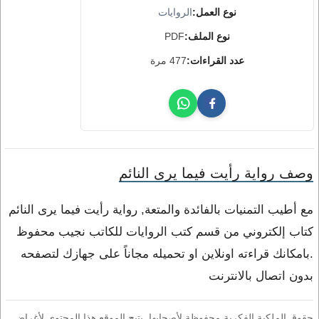
نوع العمل:
الروايات
نوع الملف:
PDF
عدد القراءات:
477 مرة
وصف رواية رأيت فيما يرى النائم
مع أطيب التمنيات بالفائدة والمتعة, رواية رأيت فيما يرى النائم
كتاب إلكتروني من قسم كتب الروايات للكاتب نجيب محفوظ
.بامكانك قراءته اونلاين او تحميله مجاناً على جهازك لتصفحه
بدون اتصال بالانترنت
حقوق الملكية الفكرية محفوظة لأصحابها. يتيح الموقع هذا المحتوى لأغراض