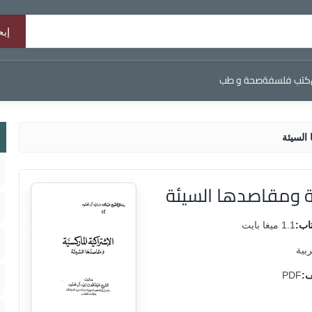
كتب فلسفة
صحة و طب
 السيئة
ة ومقاصدها السيئة
اب:
1.1 ميغا بايت
ربية
ف:
PDF