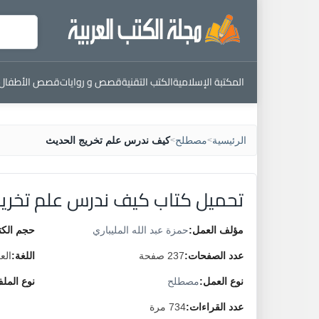
المكتبة الإسلامية
الكتب التقنية
قصص و روايات
قصص الأطفال
الرئيسية
مصطلح
كيف ندرس علم تخريج الحديث
>
>
تحميل كتاب كيف ندرس علم تخريج
مؤلف العمل:
حمزة عبد الله المليباري
حجم الكت
عدد الصفحات:
237 صفحة
اللغة:
الع
نوع العمل:
مصطلح
نوع المل
عدد القراءات:
734 مرة