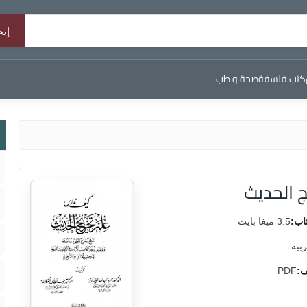
كتب فلسفة
صحة و طب
 الحديث
اب:
3.5 ميغا بايت
ربية
ف:
PDF