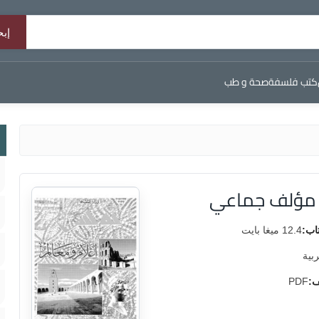
كتب فلسفة
صحة و طب
م مؤلف جماعي
اب:
12.4 ميغا بايت
ربية
ف:
PDF