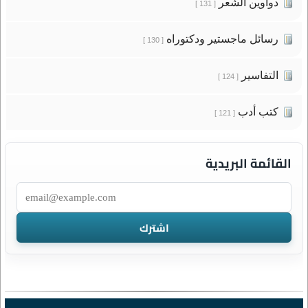
دواوين الشعر
[ 131 ]
رسائل ماجستير ودكتوراه
[ 130 ]
التفاسير
[ 124 ]
كتب أدب
[ 121 ]
القائمة البريدية