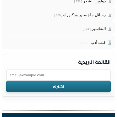
دواوين الشعر
[ 131 ]
رسائل ماجستير ودكتوراه
[ 130 ]
التفاسير
[ 124 ]
كتب أدب
[ 121 ]
القائمة البريدية