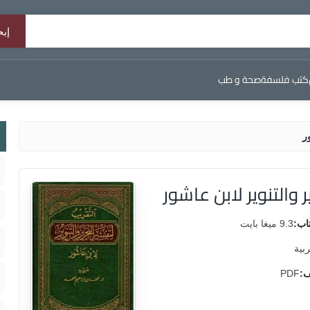
كتب فلسفة
صحة و طب
ر
 والتنوير لابن عاشور
اب:
9.3 ميغا بايت
ربية
ف:
PDF