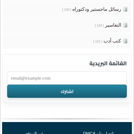
رسائل ماجستير ودكتوراه
[ 130 ]
التفاسير
[ 124 ]
كتب أدب
[ 121 ]
القائمة البريدية
اتصل بنا - DMCA
عن الموقع