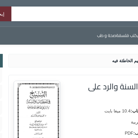
كتب فلسفة
صحة و طب
م الخاطئة فيه
لسنة والرد على
اب:
10.4 ميغا بايت
ربية
ف:
PDF