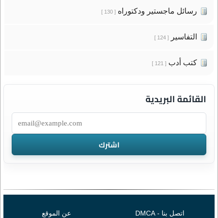
رسائل ماجستير ودكتوراه
[ 130 ]
التفاسير
[ 124 ]
كتب أدب
[ 121 ]
القائمة البريدية
اتصل بنا - DMCA
عن الموقع