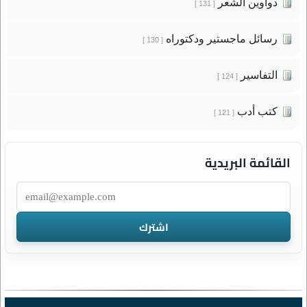
دواوين الشعر
[ 131 ]
رسائل ماجستير ودكتوراه
[ 130 ]
التفاسير
[ 124 ]
كتب أدب
[ 121 ]
القائمة البريدية