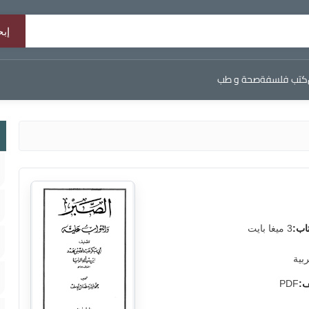
كتب فلسفة
صحة و طب
اب:
3 ميغا بايت
ربية
ف:
PDF