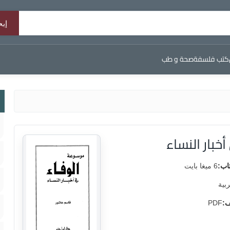
كتب فلسفة
صحة و طب
بار النساء
اب:
6 ميغا بايت
ربية
ف:
PDF