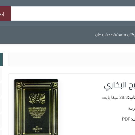
كتب فلسفة
صحة و طب
ح البخاري
اب:
28.3 ميغا بايت
ربية
ف:
PDF